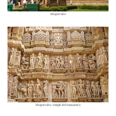
Khajurraho
Khajurraho, templi del kamasutra