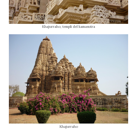
Khajurraho, templi del kamasutra
Khajurraho