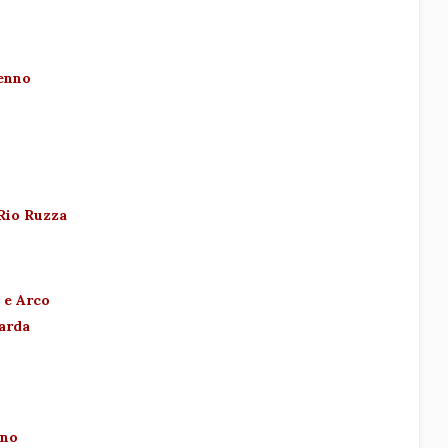
Tenno
 Rio Ruzza
 e Arco
Garda
ino