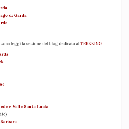
arda
lago di Garda
Garda
 zona leggi la sezione del blog dedicata al
TREKKING
Garda
rek
one
ede e Valle Santa Lucia
ile)
. Barbara