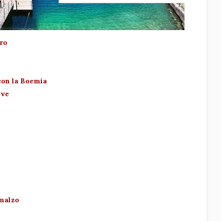
dro
 con la Boemia
ove
emalzo