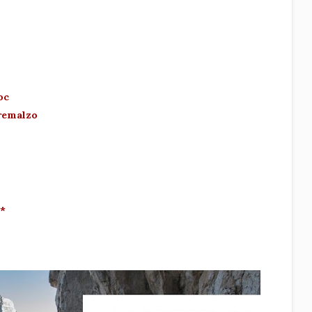
roc
Tremalzo
3*