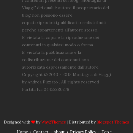
I contenuti presenti sul blog "Montagna di
Viaggi" dei quali è autore il proprietario del
blog non possono essere
copiati,riprodotti,pubblicati o redistribuiti
perché appartenenti all'autore stesso.
E’ vietata la copia e la riproduzione dei
contenuti in qualsiasi modo o forma.
E’ vietata la pubblicazione e la
redistribuzione dei contenuti non
autorizzata espressamente dall’autore.
Copyright © 2010 - 2015 Montagna di Viaggi
by Andrea Pizzato . All rights reserved -
Partita Iva 04452280276
Designed with
by
Way2Themes
| Distributed by
Blogspot Themes
Home
Contact
About
Privacy Policy
Top ↑