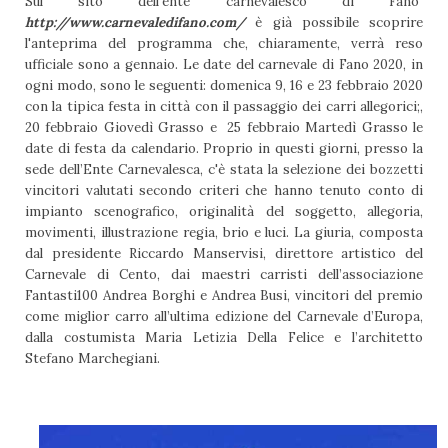
Sul sito dell'ente carnevalesco di Fano
http://www.carnevaledifano.com/
è già possibile scoprire
l'anteprima del programma che, chiaramente, verrà reso
ufficiale sono a gennaio. Le date del carnevale di Fano 2020, in
ogni modo, sono le seguenti: domenica 9, 16 e 23 febbraio 2020
con la tipica festa in città con il passaggio dei carri allegorici;,
20 febbraio Giovedì Grasso e
25 febbraio Martedì Grasso le
date di festa da calendario. Proprio in questi giorni, presso la
sede dell’Ente Carnevalesca, c'è stata la selezione dei bozzetti
vincitori valutati secondo criteri che hanno tenuto conto di
impianto scenografico, originalità del soggetto, allegoria,
movimenti, illustrazione regia, brio e luci. La giuria, composta
dal presidente Riccardo Manservisi, direttore artistico del
Carnevale di Cento, dai maestri carristi dell’associazione
Fantasti100 Andrea Borghi e Andrea Busi, vincitori del premio
come miglior carro all’ultima edizione del Carnevale d’Europa,
dalla costumista Maria Letizia Della Felice e l’architetto
Stefano Marchegiani.