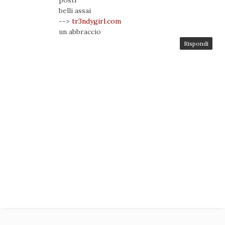
belli assai
-->
tr3ndygirl.com
un abbraccio
Rispondi