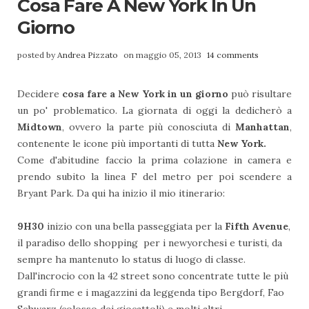
Cosa Fare A New York In Un
Giorno
posted by
Andrea Pizzato
on maggio 05, 2013
14 comments
Decidere
cosa fare a New York in un giorno
può risultare
un po' problematico. La giornata di oggi la dedicherò a
Midtown
, ovvero la parte più conosciuta di
Manhattan
,
contenente le icone più importanti di tutta
New York.
Come d'abitudine faccio la prima colazione in camera e
prendo subito la linea F del metro per poi scendere a
Bryant Park. Da qui ha inizio il mio itinerario:
9H30
inizio con una bella passeggiata per la
Fifth Avenue
,
il paradiso dello shopping per i newyorchesi e turisti, da
sempre ha mantenuto lo status di luogo di classe.
Dall'incrocio con la 42 street sono concentrate tutte le più
grandi firme e i magazzini da leggenda tipo Bergdorf, Fao
Schwarz (colosso dei giocattoli) e molti altri.