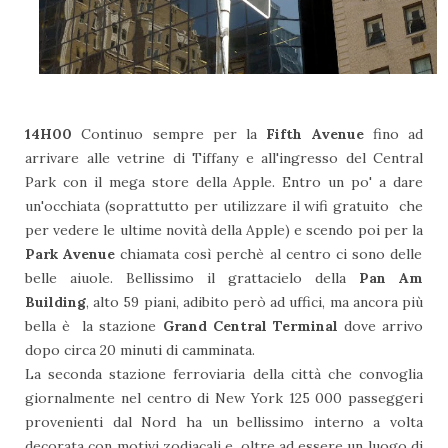
14H00
Continuo sempre per la
Fifth Avenue
fino ad
arrivare alle vetrine di Tiffany e all'ingresso del Central
Park con il mega store della Apple. Entro un po' a dare
un'occhiata (soprattutto per utilizzare il wifi gratuito che
per vedere le ultime novità della Apple) e scendo poi per la
Park Avenue
chiamata così perchè al centro ci sono delle
belle aiuole. Bellissimo il grattacielo della
Pan Am
Building
, alto 59 piani, adibito però ad uffici, ma ancora più
bella è la stazione
Grand Central Terminal
dove arrivo
dopo circa 20 minuti di camminata.
La seconda stazione ferroviaria della città che convoglia
giornalmente nel centro di New York 125 000 passeggeri
provenienti dal Nord ha un bellissimo interno a volta
decorata con motivi zodiacali e, oltre ad essere un luogo di