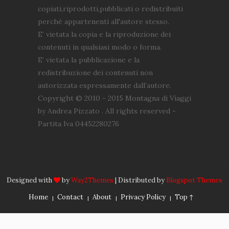
copiati,riprodotti,pubblicati o redistribuiti
perché appartenenti all'autore stesso.
E’ vietata la copia e la riproduzione dei
contenuti in qualsiasi modo o forma.
E’ vietata la pubblicazione e la
redistribuzione dei contenuti non
autorizzata espressamente dall’autore.
Copyright © 2010 - 2015 Montagna di Viaggi
by Andrea Pizzato . All rights reserved -
Partita Iva 04452280276
Designed with
by
Way2Themes
| Distributed by
Blogspot Themes
Home
Contact
About
Privacy Policy
Top ↑