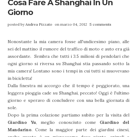
Cosa Fare A Shanghai In Un
Giorno
posted by
Andrea Pizzato
on marzo 04, 2012
5 comments
Nonostante la mia camera fosse all'undicesimo piano, alle
sei del mattino il rumore del traffico di moto e auto era già
assordante. Sembra che tutti i 3.5 milioni di pendolari che
ogni giorno si riversa su Shanghai stia passando sotto la
mia camera! Lontano sono i tempi in cui tutti si muovevano
in bicicletta!
Dalla finestra mi accorgo che il tempo è peggiorato, una
leggera pioggia cade su Shanghai, peccato! Oggi è l'ultimo
giorno e speravo di concludere con una bella giornata di
sole.
Dopo la prima colazione partiamo subito per la visita del
Giardino Yu
, meglio conosciuto come
Giardino del
Mandarino
. Come la maggior parte dei giardini cinesi,
anche questo è un microcosmo dove piante, animali e