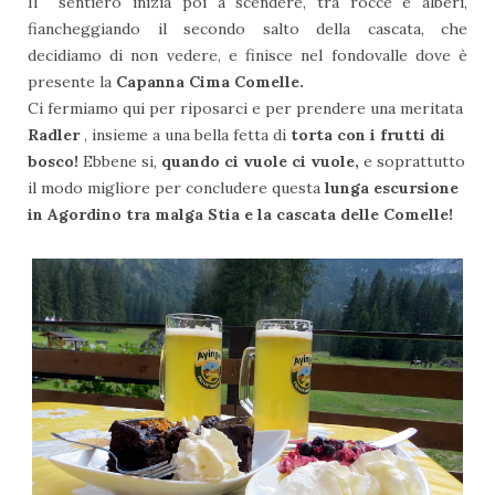
Il sentiero inizia poi a scendere, tra rocce e alberi,
fiancheggiando il secondo salto della cascata, che
decidiamo di non vedere, e finisce nel fondovalle dove è
presente la
Capanna Cima Comelle.
Ci fermiamo qui per riposarci e per prendere una meritata
Radler
, insieme a una bella fetta di
torta con i frutti di
bosco!
Ebbene si,
quando ci vuole ci vuole,
e soprattutto
il modo migliore per concludere questa
lunga escursione
in Agordino tra malga Stia e la cascata delle Comelle!