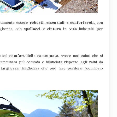
utamente essere
robusti, essenziali e confortevoli,
con
arghezza, con
spallacci
e
cintura in vita
imbottiti per
o sul
comfort della camminata.
Avere uno zaino che si
amminata più comoda e bilanciata rispetto agli zaini da
arghezza; larghezza che può fare perdere l'equilibrio