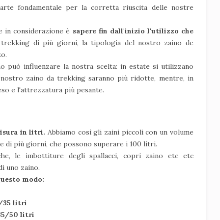
arte fondamentale per la corretta riuscita delle nostre
e in considerazione è
sapere fin dall'inizio l'utilizzo che
l trekking di più giorni, la tipologia del nostro zaino de
zo.
o può influenzare la nostra scelta: in estate si utilizzano
l nostro zaino da trekking saranno più ridotte, mentre, in
eso e l'attrezzatura più pesante.
sura in litri.
Abbiamo così gli zaini piccoli con un volume
te di più giorni, che possono superare i 100 litri.
che, le imbottiture degli spallacci, copri zaino etc etc
i uno zaino.
 questo modo:
35 litri
35/50 litri