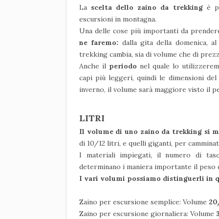
La
scelta dello zaino da trekking
è p
escursioni in montagna.
Una delle cose più importanti da prender
ne faremo:
dalla gita della domenica, a
trekking cambia, sia di volume che di prez
Anche il
periodo
nel quale lo utilizzerem
capi più leggeri, quindi le dimensioni de
inverno, il volume sarà maggiore visto il p
LITRI
Il volume di uno zaino da trekking si mi
di 10/12 litri, e quelli giganti, per cammina
I materiali impiegati, il numero di tas
determinano i maniera importante il peso d
I vari volumi possiamo distinguerli in
Zaino per escursione semplice: Volume
20/
Zaino per escursione giornaliera: Volume