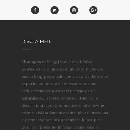
DISCLAIMER
Montagna di Viaggi non è una testata
giornalistica o un sito di un Ente Pubblico,
ma un blog personale che racconta delle mie
esperienze personali di escursionismo,
cicloturismo con aspetti paesaggistici,
naturalistici, storici, artistici. Itinerari e
descrizioni riportate in questo sito devono
essere visti solamente come idee di massima
e premesse per programmare le proprie
gite, non possono in nessun caso essere