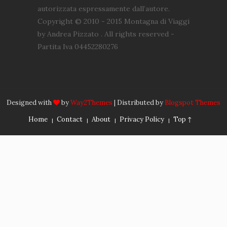
autorizzata espressamente dall’autore.
Copyright © 2010 - 2015 Montagna di Viaggi
by Andrea Pizzato . All rights reserved -
Partita Iva 04452280276
Designed with
by
Way2Themes
| Distributed by
Blogspot Themes
Home
Contact
About
Privacy Policy
Top ↑