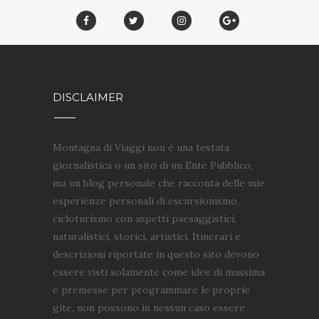
DISCLAIMER
Montagna di Viaggi non è una testata
giornalistica o un sito di un Ente Pubblico,
ma un blog personale che racconta delle mie
esperienze personali di escursionismo,
cicloturismo con aspetti paesaggistici,
naturalistici, storici, artistici. Itinerari e
descrizioni riportate in questo sito devono
essere visti solamente come idee di massima
e premesse per programmare le proprie
gite, non possono in nessun caso essere