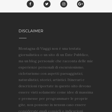
DISCLAIMER
Montagna di Viaggi non è una testata
giornalistica o un sito di un Ente Pubblico,
ma un blog personale che racconta delle mie
esperienze personali di escursionismo,
cicloturismo con aspetti paesaggistici,
naturalistici, storici, artistici. Itinerari e
descrizioni riportate in questo sito devono
essere visti solamente come idee di massima
e premesse per programmare le proprie
gite, non possono in nessun caso essere
considerate quali consigli o indicazioni