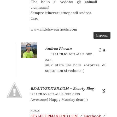
Che bello si vedono gli animali
vicinissimi!
Sempre itinerari stuependi Andrea.
Ciao
www.angelswearheels.com
Rispondi
Andrea Pizzato
12 LUGLIO 2015 ALLE ORE
23:31
sii è stata una bella sorpresa. di
solito non si vedono :(
BEAUTYEDITER.COM – Beauty Blog
12 LUGLIO 2015 ALLE ORE 09:19
Awesome! Happy Monday dear! :)
xoxo;
STYLEFORMANKIND.COM
/
Facebook
/