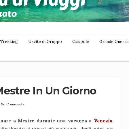
Trekking
Uscite di Gruppo
Ciaspole
Grande Guerra
estre In Un Giorno
No Comments
rnare a Mestre durante una vacanza a
Venezia
.
lte dovuto ai prezzi più economici degli hotel, ma