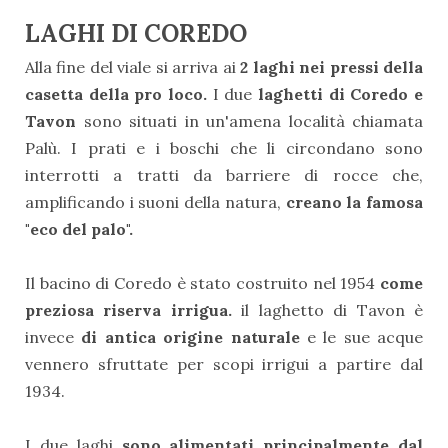
LAGHI DI COREDO
Alla fine del viale si arriva ai
2 laghi nei pressi della
casetta della pro loco.
I due
laghetti di Coredo e
Tavon
sono situati in un'amena località chiamata
Palù.
I prati e i
boschi che li circondano sono
interrotti a tratti da barriere di rocce che,
amplificando i suoni della natura,
creano la famosa
"eco del palo".
I
l bacino di Coredo è stato costruito nel 1954
come
preziosa riserva irrigua.
il laghetto di Tavon è
invece
di antica origine naturale
e le sue acque
vennero sfruttate per scopi irrigui a partire dal
1934.
I
due laghi
sono alimentati principalmente dal