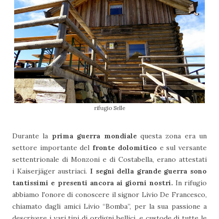
rifugio Selle
Durante la
prima guerra mondiale
questa zona era un
settore importante del
fronte dolomitico
e sul versante
settentrionale di Monzoni e di Costabella, erano attestati
i
Kaiserjäger
austriaci.
I segni della grande guerra sono
tantissimi e presenti ancora ai giorni nostri.
In rifugio
abbiamo l'onore di conoscere il signor Livio De Francesco,
chiamato dagli amici Livio “Bomba”, per la sua passione a
descrivere i vari tipi di ordigni bellici, e custode di tutte le