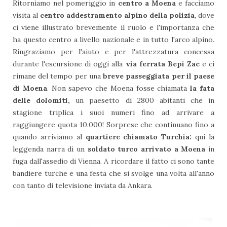
Ritorniamo nel pomeriggio
in
centro a Moena
e facciamo
visita al
centro addestramento alpino della polizia
, dove
ci viene illustrato brevemente il ruolo e l'importanza che
ha questo centro a livello nazionale e in tutto l'arco alpino.
Ringraziamo per l'aiuto e per l'attrezzatura concessa
durante l'escursione di oggi alla
via ferrata Bepi Zac
e ci
rimane del tempo per una
breve passeggiata per il paese
di Moena
. Non sapevo che Moena fosse chiamata
la fata
delle dolomiti,
un paesetto di 2800 abitanti che in
stagione triplica i suoi numeri fino ad arrivare a
raggiungere quota 10.000! Sorprese che continuano fino a
quando arriviamo al
quartiere chiamato Turchia:
qui la
leggenda narra di un
soldato turco arrivato a Moena
in
fuga dall'assedio di Vienna. A ricordare il fatto ci sono tante
bandiere turche e una festa che si svolge una volta all'anno
con tanto di televisione inviata da Ankara.