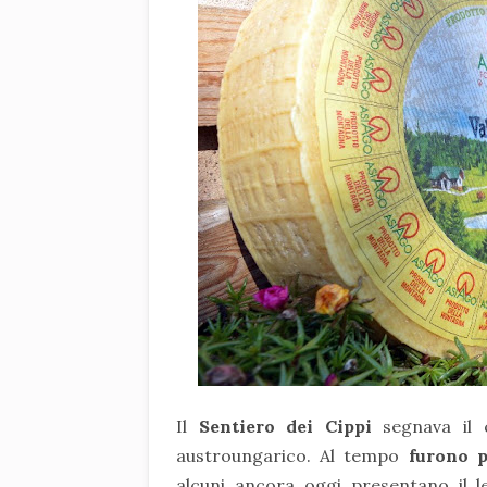
Il
Sentiero dei Cippi
segnava il c
austroungarico. Al tempo
furono p
alcuni ancora oggi presentano il l