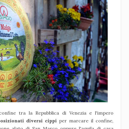
onfine tra la Repubblica di Venezia e l'impero
osizionati diversi cippi
per marcare il confine,
eone alato di San Marco oppure l'aquila di casa