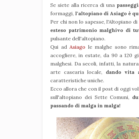
Se siete alla ricerca di una
passeggi
formaggi,
l'altopiano di Asiago è qu
Per chi non lo sapesse, l'Altopiano d
esteso patrimonio malghivo di tut
pulsante dell'altopiano.
Qui ad
Asiago
le malghe sono rimast
accogliere, in estate, da 90 a 120 gi
malghesi. Da secoli, infatti, la natu
arte casearia locale,
dando vita 
caratteristiche uniche.
Ecco allora che con il post di oggi vo
sull'altopiano dei Sette Comuni,
dur
passando di malga in malga!