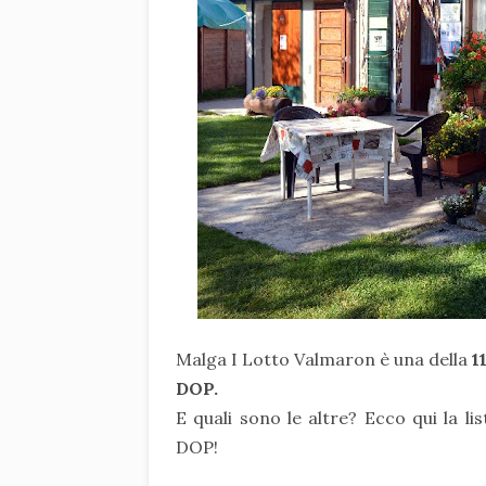
M
alga I Lotto Valmaron è una della
1
DOP.
E quali sono le altre? Ecco qui la l
DOP!