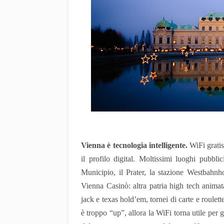
Vienna è tecnologia intelligente.
WiFi grati
il profilo digital. Moltissimi luoghi pubbli
Municipio, il Prater, la stazione Westbahn
Vienna Casinò: altra patria high tech animata
jack e texas hold’em, tornei di carte e roulet
è troppo “up”, allora la WiFi torna utile per