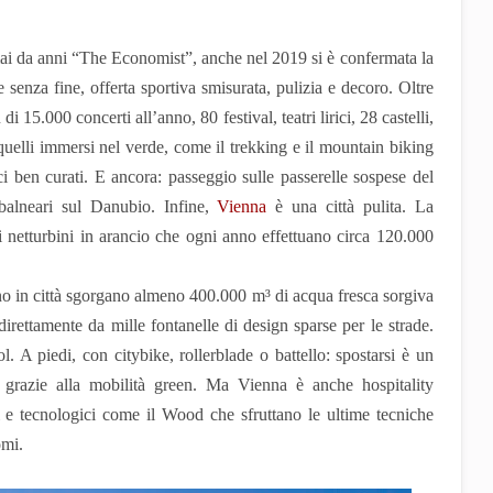
ai da anni “The Economist”, anche nel 2019 si è confermata la
te senza fine, offerta sportiva smisurata, pulizia e decoro. Oltre
i 15.000 concerti all’anno, 80 festival, teatri lirici, 28 castelli,
 quelli immersi nel verde, come il trekking e il mountain biking
ci ben curati. E ancora: passeggio sulle passerelle sospese del
 balneari sul Danubio. Infine,
Vienna
è una città pulita. La
netturbini in arancio che ogni anno effettuano circa 120.000
no in città sgorgano almeno 400.000 m³ di acqua fresca sorgiva
 direttamente da mille fontanelle di design sparse per le strade.
 A piedi, con citybike, rollerblade o battello: spostarsi è un
 grazie alla mobilità green. Ma Vienna è anche hospitality
i e tecnologici come il Wood che sfruttano le ultime tecniche
omi.