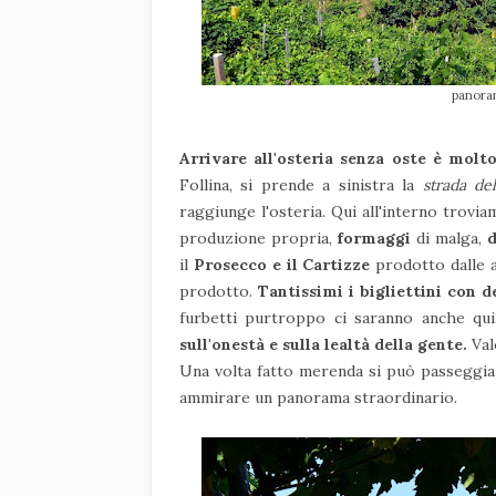
panoram
Arrivare all'osteria senza oste è molto
Follina, si prende a sinistra la
strada de
raggiunge l'osteria. Qui all'interno trovi
produzione propria,
formaggi
di malga,
d
il
Prosecco e il Cartizze
prodotto dalle az
prodotto.
Tantissimi i bigliettini con 
furbetti purtroppo ci saranno anche q
sull'onestà e sulla lealtà della gente.
Val
Una volta fatto merenda si può passeggiare
ammirare un panorama straordinario.