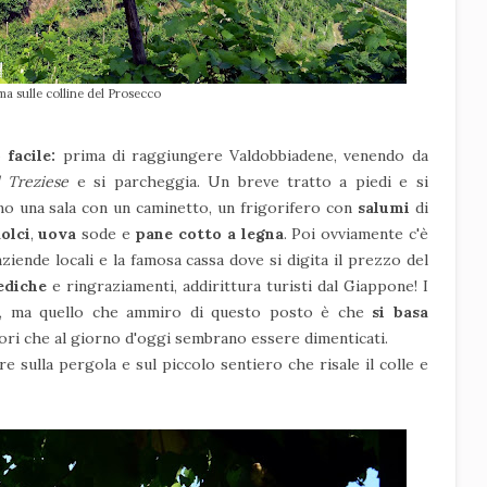
a sulle colline del Prosecco
 facile:
prima di raggiungere Valdobbiadene, venendo da
l Treziese
e si parcheggia. Un breve tratto a piedi e si
amo una sala con un caminetto, un frigorifero con
salumi
di
olci
,
uova
sode e
pane cotto a legna
. Poi ovviamente c'è
iende locali e la famosa cassa dove si digita il prezzo del
dediche
e ringraziamenti, addirittura turisti dal Giappone! I
ui, ma quello che ammiro di questo posto è che
si basa
ori che al giorno d'oggi sembrano essere dimenticati.
 sulla pergola e sul piccolo sentiero che risale il colle e