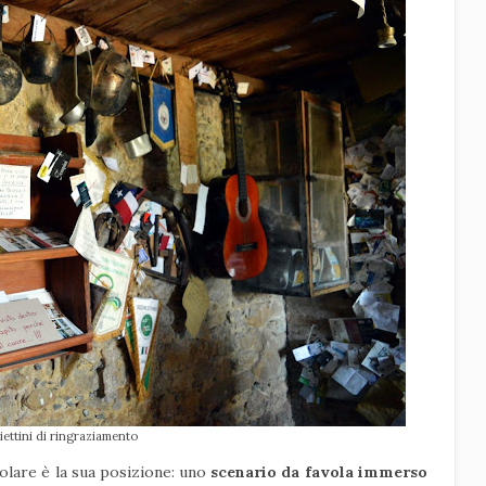
liettini di ringraziamento
solare è la sua posizione: uno
scenario da favola immerso