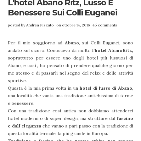
L'hotel Abano Ritz, Lusso E
Benessere Sui Colli Euganei
posted by
Andrea Pizzato
on ottobre 14, 2016
45 comments
Per il mio soggiorno ad
Abano
, sui Colli Euganei, sono
andato sul sicuro. Conoscevo da molto
l'hotel AbanoRitz,
soprattutto per essere uno degli hotel più lussuosi di
Abano, e così , ho pensato di prendere qualche giorno per
me stesso e di passarli nel segno del relax e delle attività
sportive.
Questa è la mia prima volta in un
hotel di lusso di Abano
,
una località che vanta una tradizione antichissima di terme
e benessere.
Con una tradizione così antica non dobbiamo attenderci
hotel moderni o di super design, ma strutture dal
fascino
e dall'eleganza
che vanno a pari passo con la tradizione di
questa località termale, la più grande in Europa.
Tradizione e fascino che ho notato subito non appena