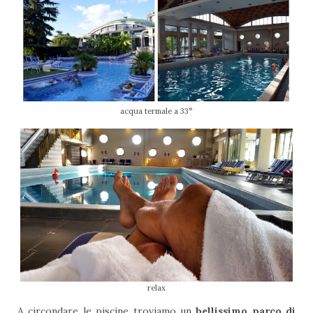
acqua termale a 33°
relax
A circondare le piscine troviamo un
bellissimo parco di