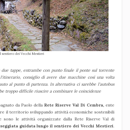
el sentiero dei Vecchi Mestieri
in due tappe, entrambe con punto finale il ponte sul torrente
l'itinerario, consiglio di avere due macchine così una volta
auto al punto di partenza. In alternativa ci sarebbe l'autobus
be troppo difficile riuscire a combinare le coincidenze
agnato da Paolo della
Rete Riserve Val Di Cembra,
ente
e il territorio sviluppando attività economiche sostenibili
e sono le attività organizzate dalla Rete Riserve Val di
sseggiata guidata lungo il sentiero dei Vecchi Mestieri
.