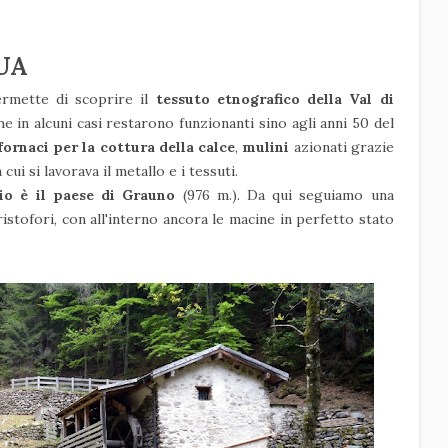
UA
rmette di scoprire il
tessuto etnografico della Val di
he in alcuni casi restarono funzionanti sino agli anni 50 del
ornaci per la cottura della calce
,
mulini
azionati grazie
n cui si lavorava il metallo e i tessuti.
rio è il paese di Grauno
(976 m.). Da qui seguiamo una
istofori, con all'interno ancora le macine in perfetto stato