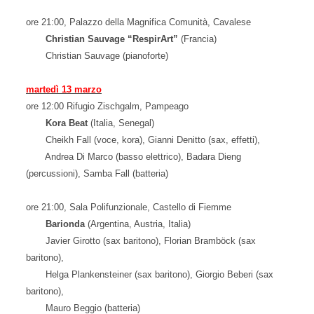
ore 21:00, Palazzo della Magnifica Comunità, Cavalese
Christian Sauvage
“RespirArt
”
(Francia)
Christian Sauvage (pianoforte)
martedì 13 marzo
ore 12:00 Rifugio Zischgalm, Pampeago
Kora Beat
(Italia, Senegal)
Cheikh Fall (voce, kora),
Gianni Denitto (sax, effetti),
Andrea Di Marco (basso elettrico),
Badara Dieng
(percussioni),
Samba Fall (batteria)
ore 21:00,
Sala Polifunzionale, Castello di Fiemme
Barionda
(Argentina, Austria, Italia)
Javier Girotto (sax baritono), Florian Bramböck (sax
baritono),
Helga Plankensteiner (sax baritono), Giorgio Beberi (sax
baritono),
Mauro Beggio (batteria)