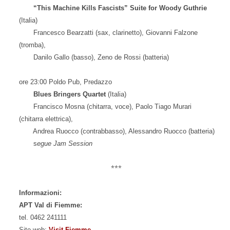
“This Machine Kills Fascists”
Suite for Woody Guthrie
(Italia)
Francesco Bearzatti (sax, clarinetto),
Giovanni Falzone
(tromba),
Danilo Gallo (basso),
Zeno de Rossi (batteria)
ore 23:00 Poldo Pub, Predazzo
Blues Bringers Quartet
(Italia)
Francisco Mosna (chitarra, voce), Paolo Tiago Murari
(chitarra elettrica),
Andrea Ruocco (contrabbasso), Alessandro Ruocco (batteria)
s
egue Jam Session
***
Informazioni:
APT Val di Fiemme:
tel. 0462 241111
Sito web:
Visit Fiemme