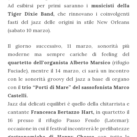
Ad esibirsi per primi saranno i
musicisti della
Tiger Dixie Band,
che rinnovano i coinvolgenti
fasti del jazz delle origini in stile New Orleans
(sabato 10 marzo).
Il giorno successivo, 11 marzo, sonorità più
moderne ma sempre cariche di feeling del
quartetto dell'organista Alberto Marsico
(rifugio
Fuciade), mentre il 14 marzo, ci sarà un incontro
con le sonorità groovy del jazz a base di organo
con il
trio “Porti di Mare” del sassofonista Marco
Castelli.
Jazz dai delicati equilibri è quello della chitarrista e
cantante
Francesca Bertazzo Hart,
in quartetto il
16 presso il rifugio Passo Feudo (Latemar):
occasione in cui il festival incontrerà le prelibatezze
gastronomiche di Happy Cheese
con tutte le