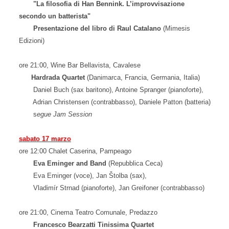
"La filosofia di Han Bennink.
L’improvvisazione
secondo un batterista
"
Presentazione del libro di Raul Catalano
(Mimesis
Edizioni)
ore 21:00, Wine Bar Bellavista, Cavalese
Hardrada Quartet
(Danimarca, Francia, Germania, Italia)
Daniel Buch (sax baritono), Antoine Spranger
(pianoforte),
Adrian Christensen
(contrabbasso), Daniele Patton (batteria)
s
egue Jam Session
sabato 17 marzo
ore 12:00
Chalet Caserina
, Pampeago
Eva Eminger and Band
(Repubblica Ceca)
Eva Eminger (voce),
Jan Štolba
(sax),
Vladimír Strnad
(pianoforte), Jan Greifoner (contrabbasso)
ore 21:00, Cinema Teatro Comunale, Predazzo
Francesco Bearzatti Tinissima
Quartet