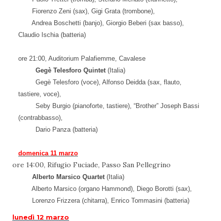
Fiorenzo Zeni (sax), Gigi Grata (trombone),
Andrea Boschetti (banjo), Giorgio Beberi (sax basso),
Claudio Ischia (batteria)
ore 21:00, Auditorium Palafiemme, Cavalese
Gegè Telesforo Quintet
(Italia)
Gegè Telesforo (voce), Alfonso Deidda (sax, flauto,
tastiere, voce),
Seby Burgio (pianoforte, tastiere), “Brother” Joseph Bassi
(contrabbasso),
Dario Panza (batteria)
domenica 11 marzo
ore 14:00, Rifugio Fuciade, Passo San Pellegrino
Alberto Marsico Quartet
(Italia)
Alberto Marsico (organo Hammond), Diego Borotti (sax),
Lorenzo Frizzera (chitarra), Enrico Tommasini (batteria)
lunedì 12 marzo