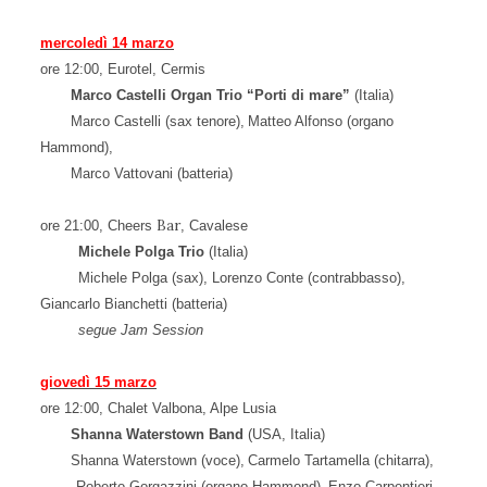
mercoledì 14 marzo
ore 12:00, Eurotel, Cermis
Marco Castelli Organ Trio “Porti di mare”
(Italia)
Marco Castelli (sax tenore),
Matteo Alfonso (organo
Hammond),
Marco Vattovani (batteria)
Bar
ore 21:00, Cheers
, Cavalese
Michele Polga Trio
(Italia)
Michele Polga (sax), Lorenzo Conte (contrabbasso),
Giancarlo Bianchetti (batteria)
segue Jam Session
giovedì 15 marzo
ore 12:00,
Chalet Valbona
, Alpe Lusia
Shanna Waterstown Band
(USA, Italia)
Shanna Waterstown (voce),
Carmelo Tartamella (chitarra),
Roberto Gorgazzini (organo Hammond),
Enzo Carpentieri