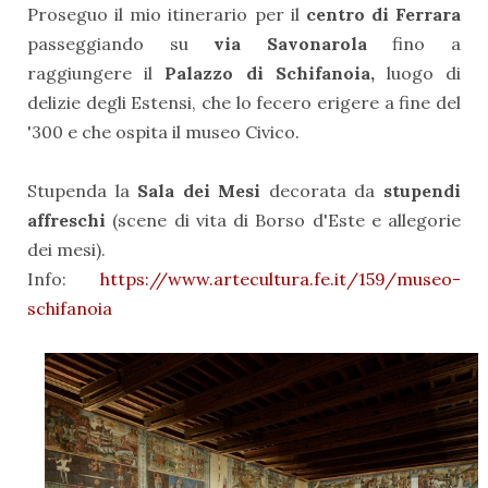
Proseguo il mio itinerario per il
centro di Ferrara
passeggiando su
via Savonarola
fino a
raggiungere il
Palazzo di Schifanoia,
luogo di
delizie degli Estensi, che lo fecero erigere a fine del
'300 e che ospita il museo Civico.
Stupenda la
Sala dei Mesi
decorata da
stupendi
affreschi
(scene di vita di Borso d'Este e allegorie
dei mesi).
Info:
https://www.artecultura.fe.it/159/museo-
schifanoia