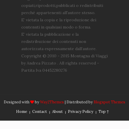
copiati,riprodotti,pubblicati o redistribuiti
perché appartenenti all'autore stesso.
E’ vietata la copia e la riproduzione dei
contenuti in qualsiasi modo o forma.
E’ vietata la pubblicazione e la
redistribuzione dei contenuti non
autorizzata espressamente dall’autore.
Copyright © 2010 - 2015 Montagna di Viaggi
by Andrea Pizzato . All rights reserved -
Partita Iva 04452280276
Designed with
by
Way2Themes
| Distributed by
Blogspot Themes
Home
Contact
About
Privacy Policy
Top ↑