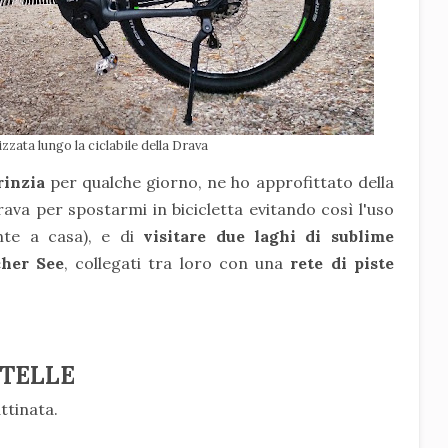
izzata lungo la ciclabile della Drava
rinzia
per qualche giorno, ne ho approfittato della
Drava per spostarmi in bicicletta evitando così l'uso
nte a casa), e di
visitare due laghi di sublime
cher See
, collegati tra loro con una
rete di piste
STELLE
attinata.