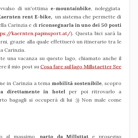
vvalso di un'ottima
e-mountainbike
, noleggiata
aernten rent E-bike,
un sistema che permette di
lla Carinzia e di
riconsegnarla in uno dei 50 posti
tps://kaernten.papinsport.at/
). Questa bici sarà la
i, grazie alla quale effettuerò un itinerario tra le
la Carinzia.
nte una vacanza su questo lago, chiamato anche il
gere il mio post su
Cosa fare sul lago Millstaetter See
ne in Carinzia a tema
mobilità sostenibile
, scopro
gia direttamente in hotel
per poi ritrovarlo a
to bagagli si occuperà di lui :))
N
on male come
ro al massimo,
parto da Millsttat
e proseguo