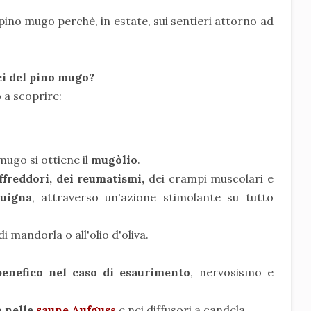
 pino mugo perchè, in estate, sui sentieri attorno ad
ici del pino mugo?
o a scoprire:
mugo si ottiene il
mugòlio
.
ffreddori, dei reumatismi,
dei crampi muscolari e
uigna
, attraverso un'azione stimolante su tutto
di mandorla o all'olio d'oliva.
 benefico nel caso di esaurimento
, nervosismo e
o nelle
saune Aufguss
e nei diffusori a candela.