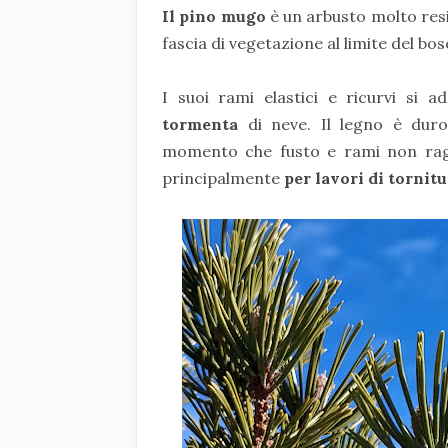
Il pino mugo
è un arbusto molto res
fascia di vegetazione al limite del bo
I suoi rami elastici e ricurvi si a
tormenta
di neve. Il legno è du
momento che fusto e rami non raggi
principalmente
per lavori di tornit