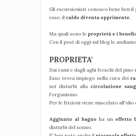
Gli escursionisti conosco bene ben il
esso, il
caldo diventa opprimente.
Ma quali sono le
proprietà e i benef
Con il post di oggi sul blog le andiam
PROPRIETA'
Dai rami e dagli aghi freschi del pino 
Esso trova impiego nella cura dei
ra
nei disturbi alla
circolazione sang
l'organismo.
Per le frizioni viene miscelato all'olio 
Aggiunto al bagno
ha un
effetto
disturbi del sonno.
E' ben noto anche il
piacevole effett