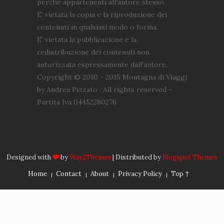
perché appartenenti all'autore stesso.
E’ vietata la copia e la riproduzione dei
contenuti in qualsiasi modo o forma.
E’ vietata la pubblicazione e la
redistribuzione dei contenuti non
autorizzata espressamente dall’autore.
Copyright © 2010 - 2015 Montagna di Viaggi
by Andrea Pizzato . All rights reserved -
Partita Iva 04452280276
Designed with
by
Way2Themes
| Distributed by
Blogspot Themes
Home
Contact
About
Privacy Policy
Top ↑