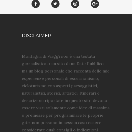
DISCLAIMER
Montagna di Viaggi non è una testata
giornalistica o un sito di un Ente Pubblico,
ma un blog personale che racconta delle mie
esperienze personali di escursionismo,
cicloturismo con aspetti paesaggistici,
naturalistici, storici, artistici. Itinerari e
descrizioni riportate in questo sito devono
essere visti solamente come idee di massima
e premesse per programmare le proprie
gite, non possono in nessun caso essere
considerate quali consigli o indicazioni