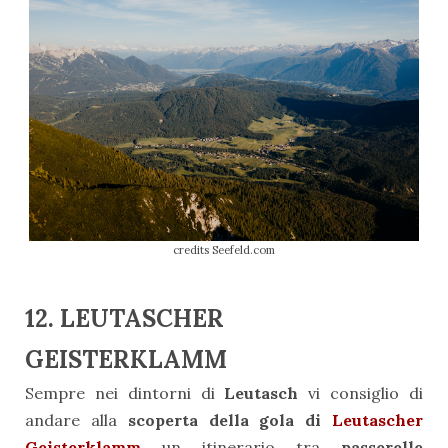
credits Seefeld.com
12. LEUTASCHER
GEISTERKLAMM
Sempre nei dintorni di
Leutasch
vi consiglio di
andare alla
scoperta della gola di
Leutascher
Geisterklamm
un itinerario tra
passerelle