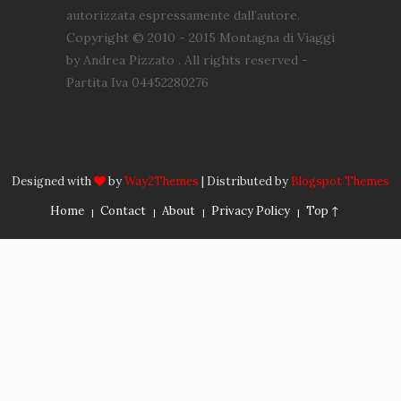
autorizzata espressamente dall’autore.
Copyright © 2010 - 2015 Montagna di Viaggi
by Andrea Pizzato . All rights reserved -
Partita Iva 04452280276
Designed with
by
Way2Themes
| Distributed by
Blogspot Themes
Home
Contact
About
Privacy Policy
Top ↑