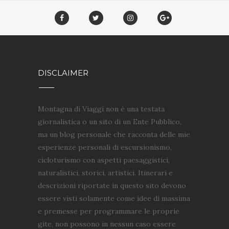
DISCLAIMER
Montagna di Viaggi non è una testata
giornalistica o un sito di un Ente Pubblico,
ma un blog personale che racconta delle mie
esperienze personali di escursionismo,
cicloturismo con aspetti paesaggistici,
naturalistici, storici, artistici. Itinerari e
descrizioni riportate in questo sito devono
essere visti solamente come idee di massima
e premesse per programmare le proprie
gite, non possono in nessun caso essere