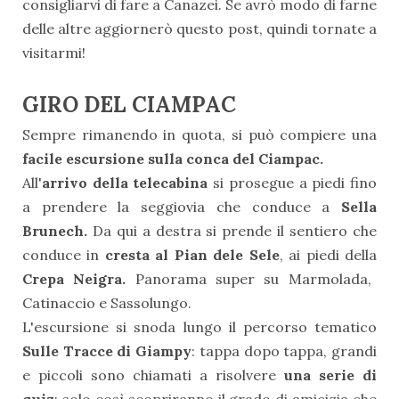
consigliarvi di fare a Canazei. Se avrò modo di farne
delle altre aggiornerò questo post, quindi tornate a
visitarmi!
GIRO DEL CIAMPAC
Sempre rimanendo in quota, si può compiere una
facile escursione sulla conca del Ciampac.
All'
arrivo della telecabina
si prosegue a piedi fino
a prendere la seggiovia che conduce a
Sella
Brunech.
Da qui a destra si prende il sentiero che
conduce in
cresta al Pian dele Sele
, ai piedi della
Crepa Neigra.
Panorama super su Marmolada,
Catinaccio e Sassolungo.
L'escursione si snoda lungo il percorso tematico
Sulle Tracce di Giampy
: t
appa dopo tappa, grandi
e piccoli sono chiamati a risolvere
una serie di
quiz
: solo così scopriranno il grado di amicizia che