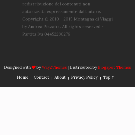
redistribuzione dei contenuti non
autorizzata espressamente dall’autore.
Copyright © 2010 - 2015 Montagna di Viaggi
by Andrea Pizzato . All rights reserved -
Partita Iva 04452280276
Designed with
by
Way2Themes
| Distributed by
Blogspot Themes
Home
Contact
About
Privacy Policy
Top ↑