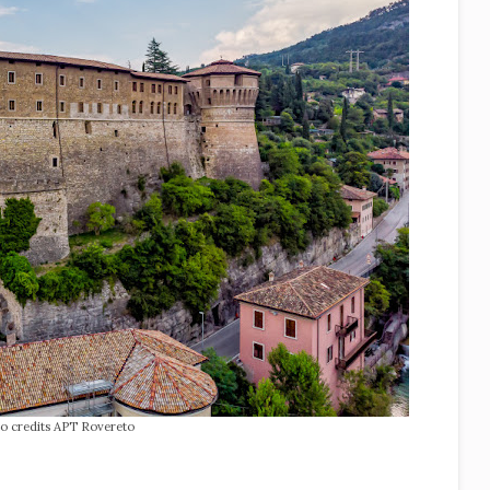
to credits APT Rovereto