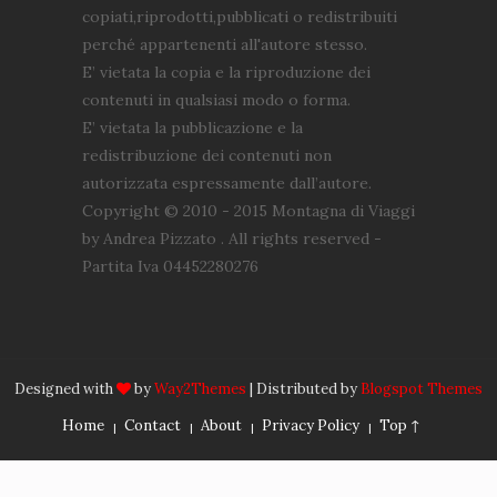
copiati,riprodotti,pubblicati o redistribuiti
perché appartenenti all'autore stesso.
E’ vietata la copia e la riproduzione dei
contenuti in qualsiasi modo o forma.
E’ vietata la pubblicazione e la
redistribuzione dei contenuti non
autorizzata espressamente dall’autore.
Copyright © 2010 - 2015 Montagna di Viaggi
by Andrea Pizzato . All rights reserved -
Partita Iva 04452280276
Designed with
by
Way2Themes
| Distributed by
Blogspot Themes
Home
Contact
About
Privacy Policy
Top ↑