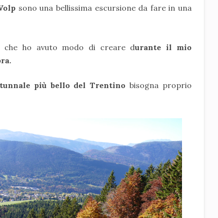
 Volp
sono una bellissima escursione da fare in una
a
che ho avuto modo di creare d
urante il mio
ra.
utunnale più bello del Trentino
bisogna proprio