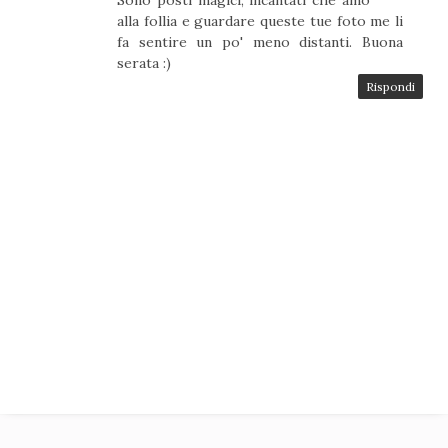
Sono posti magici, incantati che amo
alla follia e guardare queste tue foto me li
fa sentire un po' meno distanti. Buona
serata :)
Rispondi