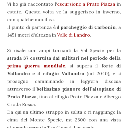
Vi ho già raccontato l'
escursione a Prato Piazza
in
estate. Questa volta ve la suggerisco in inverno,
con qualche modifica.
Il punto di partenza è il
parcheggio di Carbonin
, a
1451 metri d'altezza in
Valle di Landro
.
Si risale con ampi tornanti la Val Specie per la
strada 37 costruita dai militari nel periodo della
prima guerra mondiale
,
si supera il
forte di
Vallandro e il rifugio Vallandro
(mt 2040), e si
prosegue camminando in leggera discesa
attraverso il
bellissimo pianoro dell'altopiano di
Prato Piazza,
fino al rifugio Prato Piazza e Albergo
Croda Rossa.
Da qui un ultimo strappo in salita e ri raggiunge la
cima del Monte Specie, mt 2300 con una vista
stupenda verso le Tre Cime di Lavaredo