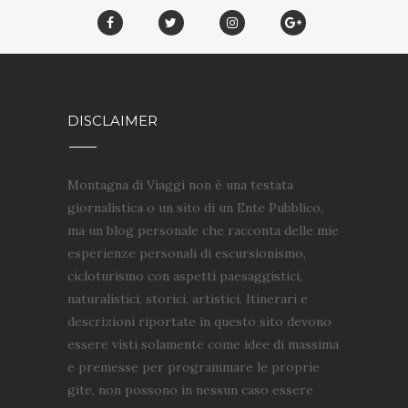
DISCLAIMER
Montagna di Viaggi non è una testata
giornalistica o un sito di un Ente Pubblico,
ma un blog personale che racconta delle mie
esperienze personali di escursionismo,
cicloturismo con aspetti paesaggistici,
naturalistici, storici, artistici. Itinerari e
descrizioni riportate in questo sito devono
essere visti solamente come idee di massima
e premesse per programmare le proprie
gite, non possono in nessun caso essere