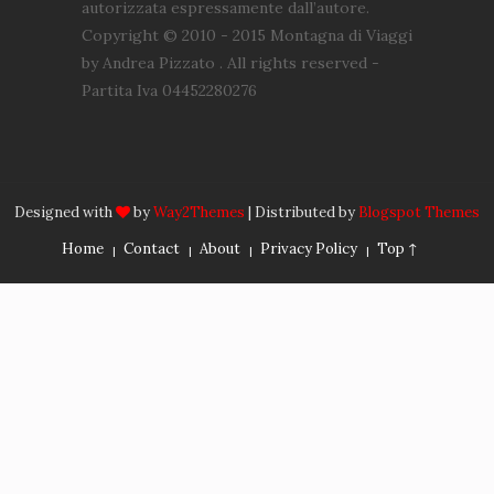
autorizzata espressamente dall’autore.
Copyright © 2010 - 2015 Montagna di Viaggi
by Andrea Pizzato . All rights reserved -
Partita Iva 04452280276
Designed with
by
Way2Themes
| Distributed by
Blogspot Themes
Home
Contact
About
Privacy Policy
Top ↑