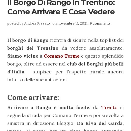
Il Borgo Di Rango In Trentino:
Come Arrivare E Cosa Vedere
posted by
Andrea Pizzato
on novembre 17, 2021
9 comments
Il borgo di Rango
rientra di sicuro nella top list dei
borghi del Trentino
da vedere assolutamente.
Siamo vicino a
Comano Terme
e questo splendido
borgo, oltre ad essere nel
club dei Borghi più belli
d'Italia
, stupisce per l'aspetto rurale ancora
intatto delle sue abitazioni.
Come arrivare:
Arrivare a Rango è molto facile:
da
Trento
si
segue la strada per Comano Terme e poi si svolta a
sinistra in direzione Bleggio.
Da Riva del Garda,
invece, si passa per un altro borgo stupendo,