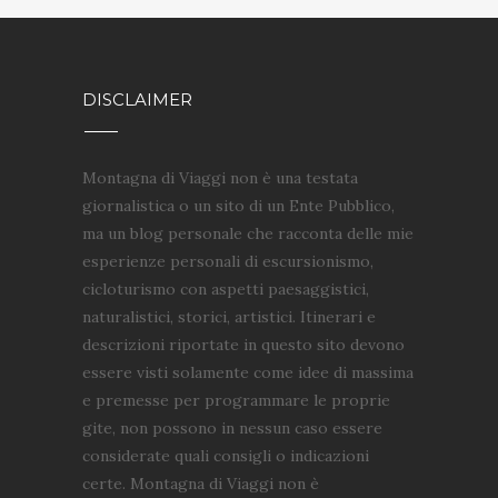
DISCLAIMER
Montagna di Viaggi non è una testata
giornalistica o un sito di un Ente Pubblico,
ma un blog personale che racconta delle mie
esperienze personali di escursionismo,
cicloturismo con aspetti paesaggistici,
naturalistici, storici, artistici. Itinerari e
descrizioni riportate in questo sito devono
essere visti solamente come idee di massima
e premesse per programmare le proprie
gite, non possono in nessun caso essere
considerate quali consigli o indicazioni
certe. Montagna di Viaggi non è