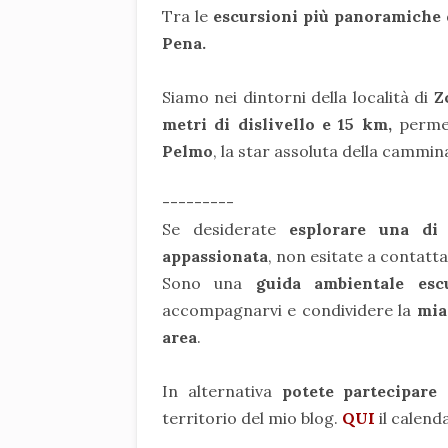
Tra le
escursioni più panoramiche d
Pena.
Siamo nei dintorni della località di
Zo
metri di dislivello e 15 km,
perme
Pelmo
, la star assoluta della cammin
---------
Se desiderate
esplorare una di
appassionata
, non esitate a contatt
Sono una
guida ambientale esc
accompagnarvi e condividere la
mia
area
.
In alternativa
potete partecipare
territorio del mio blog.
QUI
il calend