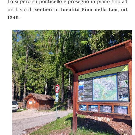
Lo supero su ponticello e proseguo in piano fino ad
un bivio di sentieri in
località Pian della Loa, mt
1349.