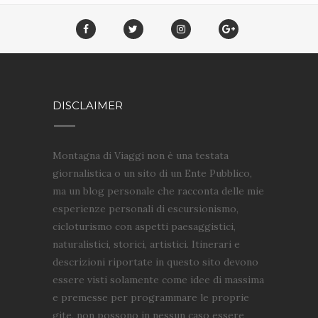
DISCLAIMER
Montagna di Viaggi non è una testata
giornalistica o un sito di un Ente Pubblico,
ma un blog personale che racconta delle mie
esperienze personali di escursionismo,
cicloturismo con aspetti paesaggistici,
naturalistici, storici, artistici. Itinerari e
descrizioni riportate in questo sito devono
essere visti solamente come idee di massima
e premesse per programmare le proprie
gite, non possono in nessun caso essere