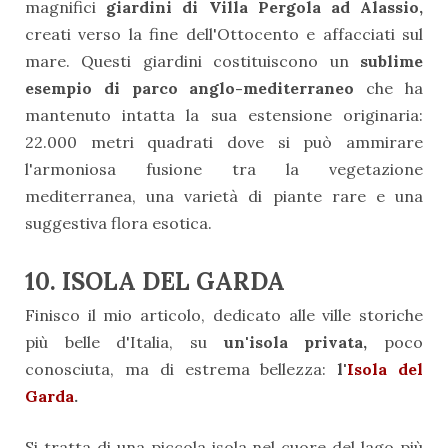
magnifici
giardini di Villa Pergola ad Alassio,
creati verso la fine dell'Ottocento e affacciati sul
mare. Questi giardini costituiscono un
sublime
esempio di parco anglo-mediterraneo
che ha
mantenuto intatta la sua estensione originaria:
22.000 metri quadrati dove si può ammirare
l'armoniosa fusione tra la vegetazione
mediterranea, una varietà di piante rare e una
suggestiva flora esotica.
10. ISOLA DEL GARDA
Finisco il mio articolo, dedicato alle ville storiche
più belle d'Italia, su
un'isola privata,
poco
conosciuta, ma di estrema bellezza:
l'
Isola del
Garda
.
Si tratta di una piccola isola nel cuore del lago più