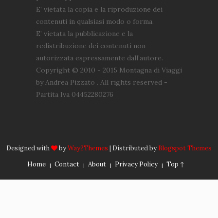
E’ vietata la copia e la riproduzione dei
contenuti in qualsiasi modo o forma.
E’ vietata la pubblicazione e la
redistribuzione dei contenuti non
autorizzata espressamente dall’autore.
Copyright © 2010 - 2015 Montagna di Viaggi
by Andrea Pizzato . All rights reserved -
Partita Iva 04452280276
Designed with
by
Way2Themes
| Distributed by
Blogspot Themes
Home
Contact
About
Privacy Policy
Top ↑