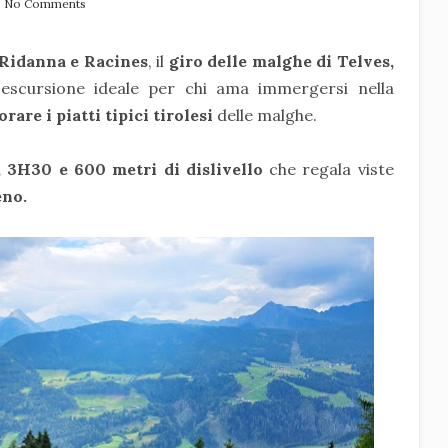
No Comments
 Ridanna e Racines
, il
giro delle malghe di Telves,
'escursione ideale per chi ama immergersi nella
are i piatti tipici tirolesi
delle malghe.
 3H30 e 600 metri di dislivello
che regala viste
eno.