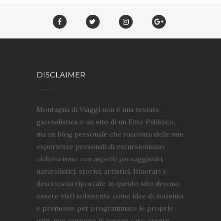
DISCLAIMER
Montagna di Viaggi non è una testata
giornalistica o un sito di un Ente Pubblico,
ma un blog personale che racconta delle mie
esperienze personali di escursionismo,
cicloturismo con aspetti paesaggistici,
naturalistici, storici, artistici. Itinerari e
descrizioni riportate in questo sito devono
essere visti solamente come idee di massima
e premesse per programmare le proprie
gite, non possono in nessun caso essere