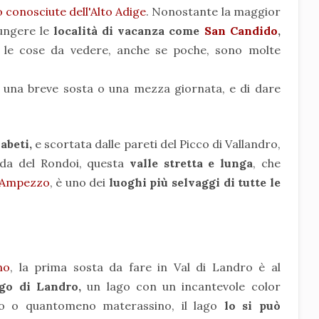
o conosciute dell'Alto Adige
. Nonostante la maggior
iungere le
località di vacanza come
San Candido
,
le cose da vedere, anche se poche, sono molte
una breve sosta o una mezza giornata, e di dare
 abeti,
e scortata dalle pareti del Picco di Vallandro,
da del Rondoi, questa
valle stretta e lunga
, che
'Ampezzo
, è uno dei
luoghi più selvaggi di tutte le
no
, la prima sosta da fare in Val di Landro è al
ago di Landro,
un lago con un incantevole color
tto o quantomeno materassino, il lago
lo si può