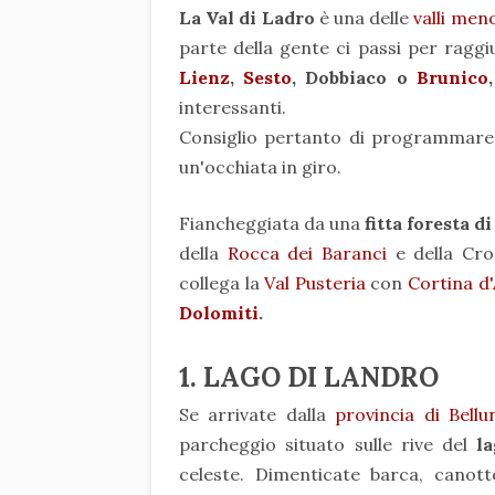
La Val di Ladro
è una delle
valli men
parte della gente ci passi per ragg
Lienz
,
Sesto
, Dobbiaco o
Brunico
,
interessanti.
Consiglio pertanto di programmare 
un'occhiata in giro.
Fiancheggiata da una
fitta foresta di
della
Rocca dei Baranci
e della Cro
collega la
Val Pusteria
con
Cortina d
Dolomiti
.
1. LAGO DI LANDRO
Se arrivate dalla
provincia di Bellu
parcheggio situato sulle rive del
l
celeste. Dimenticate barca, cano