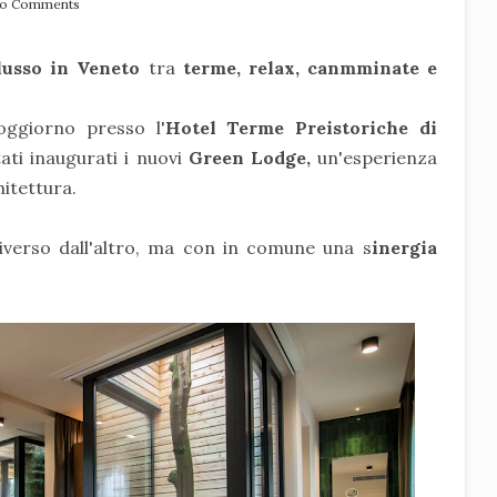
o Comments
lusso in Veneto
tra
terme, relax, canmminate e
oggiorno presso l'
Hotel Terme Preistoriche di
ti inaugurati i nuovi
Green Lodge,
un'esperienza
hitettura.
verso dall'altro, ma con in comune una s
inergia