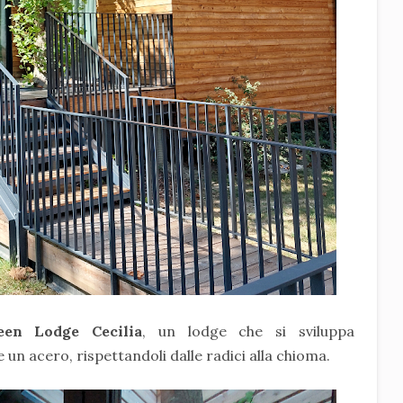
een Lodge Cecilia
, un lodge che si sviluppa
un acero, rispettandoli dalle radici alla chioma.