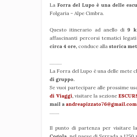
La
Forra del Lupo è una delle escu
Folgaria – Alpe Cimbra.
Questo itinerario ad anello di
9 k
affascinanti percorsi tematici lega
circa 4 ore,
conduce alla
storica met
..........
La Forra del Lupo è una delle mete 
di gruppo.
Se vuoi partecipare alle prossime usci
di Viaggi
,
visitare la sezione
ESCUR
mail a
andreapizzato76@gmail.com
........
Il punto di partenza per visitare 
Cogola
, nel paese di Serrada a 1250 m