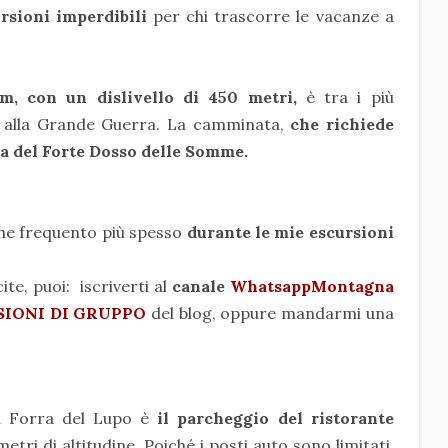
rsioni imperdibili
per chi trascorre le vacanze a
m, con un dislivello di 450 metri,
è tra i più
ti alla Grande Guerra. La camminata,
che richiede
a del Forte Dosso delle Somme.
che frequento più spesso
durante le mie escursioni
te, puoi: iscriverti al
canale
WhatsappMontagna
SIONI DI GRUPPO
del blog, oppure mandarmi una
la Forra del Lupo è
il parcheggio del ristorante
etri di altitudine. Poiché i posti auto sono limitati,