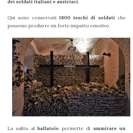
dei
soldati italiani e austriaci
.
Qui sono conservati
1800 teschi di soldati
che
possono produrre un forte impatto emotivo.
La salita al
ballatoio
permette di
ammirare un