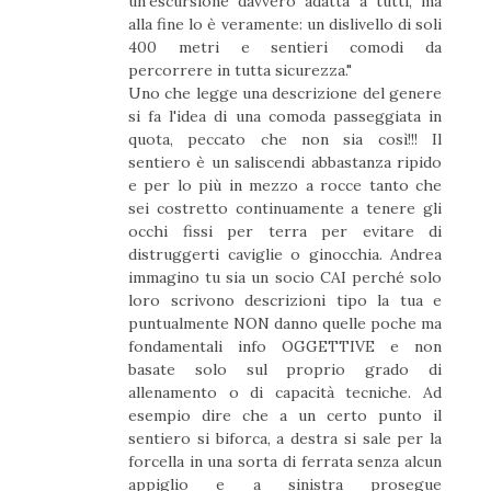
un'escursione davvero adatta a tutti, ma
alla fine lo è veramente: un dislivello di soli
400 metri e sentieri comodi da
percorrere in tutta sicurezza."
Uno che legge una descrizione del genere
si fa l'idea di una comoda passeggiata in
quota, peccato che non sia così!!! Il
sentiero è un saliscendi abbastanza ripido
e per lo più in mezzo a rocce tanto che
sei costretto continuamente a tenere gli
occhi fissi per terra per evitare di
distruggerti caviglie o ginocchia. Andrea
immagino tu sia un socio CAI perché solo
loro scrivono descrizioni tipo la tua e
puntualmente NON danno quelle poche ma
fondamentali info OGGETTIVE e non
basate solo sul proprio grado di
allenamento o di capacità tecniche. Ad
esempio dire che a un certo punto il
sentiero si biforca, a destra si sale per la
forcella in una sorta di ferrata senza alcun
appiglio e a sinistra prosegue