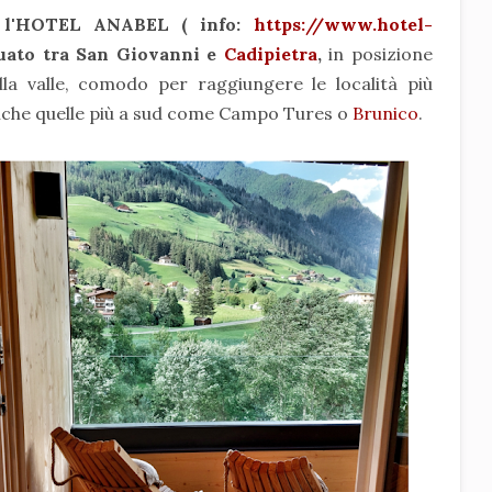
o
l'HOTEL ANABEL ( info:
https://www.hotel-
tuato tra San Giovanni e
Cadipietra
,
in posizione
lla valle, comodo per raggiungere le località più
nche quelle più a sud come Campo Tures o
Brunico
.